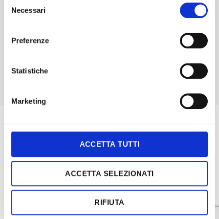
Selezione
Necessari
del
We are pleased to announce the renewal
consenso
of the certification of weight control…
Preferenze
Statistiche
Marketing
FOLLOW US
ACCETTA TUTTI
COMPANY
CONTACTS
ACCETTA SELEZIONATI
COOKIE POLICY
RIFIUTA
ICA spa p.iva 03452680378. ©
all rights reserved -
Note legali