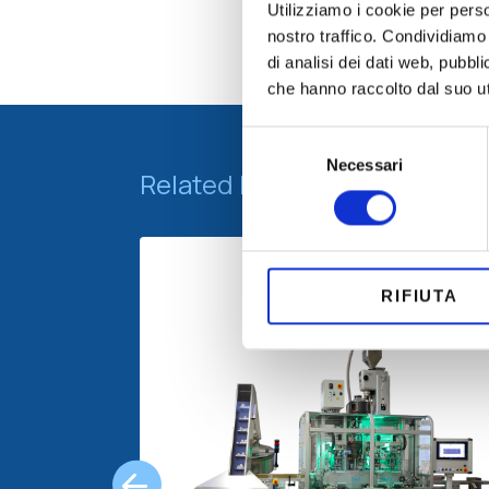
Utilizziamo i cookie per perso
nostro traffico. Condividiamo 
di analisi dei dati web, pubbl
che hanno raccolto dal suo uti
Selezione
Necessari
del
Related Machines
consenso
RIFIUTA