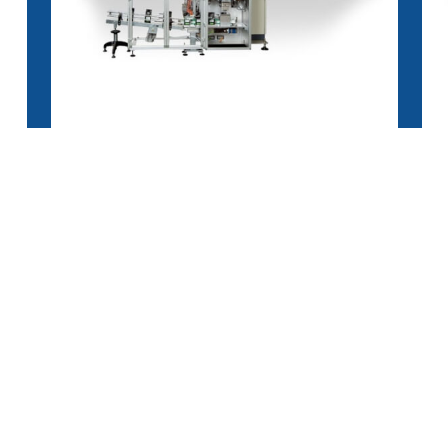
CSV40 Vertical Series
CS
AGENCE
CONTACTS
COOKIE POLICY
ICA spa p.iva 03452680378. © all rights reserved -
Not