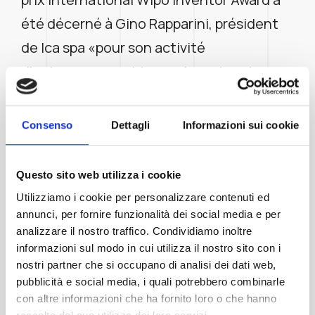
été décerné à Gino Rapparini, président
de Ica spa «pour son activité
d’entrepreneur et innovateur dans le
secteur du packaging industriel». La
cérémonie de remise de ce prix a eu lieu
Consenso
Dettagli
Informazioni sui cookie
le 4 octobre 2010 à Roma, durant le
huitième Forum organisé par la Wipo en
Questo sito web utilizza i cookie
collaboration avec le Bureau italien des
Utilizziamo i cookie per personalizzare contenuti ed
marques et brevets.
annunci, per fornire funzionalità dei social media e per
analizzare il nostro traffico. Condividiamo inoltre
informazioni sul modo in cui utilizza il nostro sito con i
nostri partner che si occupano di analisi dei dati web,
pubblicità e social media, i quali potrebbero combinarle
con altre informazioni che ha fornito loro o che hanno