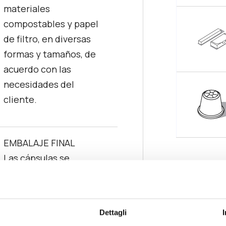
materiales
compostables y papel
de filtro, en diversas
formas y tamaños, de
acuerdo con las
necesidades del
cliente.
EMBALAJE FINAL
Las cápsulas se
pueden envasarse en
los siguientes
formatos:
Dettagli
envuelto