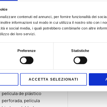
individualmente en
ookie
bolsas o pre-
nalizzare contenuti ed annunci, per fornire funzionalità dei socia
dispuesto en
inoltre informazioni sul modo in cui utilizza il nostro sito con i 
diferentes tipos de
icità e social media, i quali potrebbero combinarle con altre inform
bolsa madre
lizzo dei loro servizi.
una caja de cartón: en
varias configuraciones
Preferenze
Statistiche
de filas
Tapa de aluminio,
ACCETTA SELEZIONATI
papel de filtro,
película de plástico
perforada, película