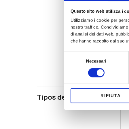
Questo sito web utilizza i c
Utilizziamo i cookie per perso
nostro traffico. Condividiamo 
di analisi dei dati web, pubbl
che hanno raccolto dal suo uti
Selezione
Necessari
del
consenso
Tipos de cierre
RIFIUTA