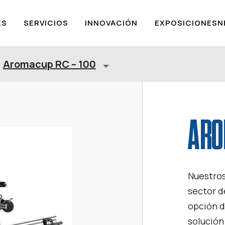
ES
SERVICIOS
INNOVACIÓN
EXPOSICIONES
N
Aromacup RC – 100
ARO
Nuestros
sector d
opción d
solución