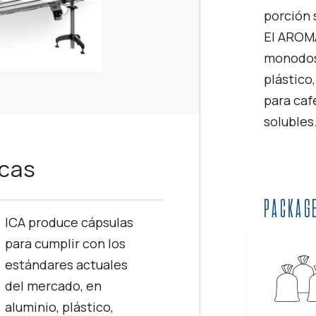
porción 
El AROMA
monodosi
plástico
para caf
solubles
icas
PACKAG
ICA produce cápsulas
para cumplir con los
estándares actuales
del mercado, en
aluminio, plástico,