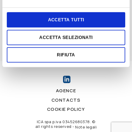
L’evoluzione della nostra SP6M, ora ricca di
optional, per riempire sacchetti
prefabbricati di…
ACCETTA TUTTI
ACCETTA SELEZIONATI
RIFIUTA
AGENCE
CONTACTS
COOKIE POLICY
ICA spa p.iva 03452680378. ©
all rights reserved -
Note legali