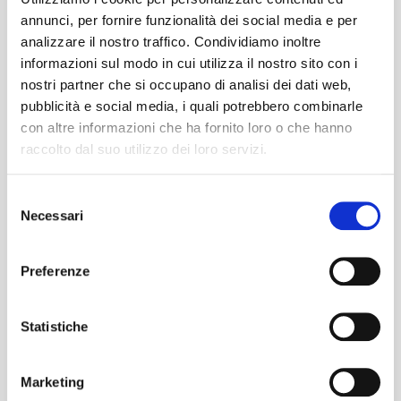
ATMOSFERA MODIFICATA
annunci, per fornire funzionalità dei social media e per
analizzare il nostro traffico. Condividiamo inoltre
Il fortissimo trend degli ultimi anni verso
informazioni sul modo in cui utilizza il nostro sito con i
l’abbandono dei conservanti per molti
nostri partner che si occupano di analisi dei dati web,
prodotti…
pubblicità e social media, i quali potrebbero combinarle
con altre informazioni che ha fornito loro o che hanno
raccolto dal suo utilizzo dei loro servizi.
Selezione
Necessari
del
consenso
Preferenze
30 July 2020
Statistiche
SP6M – Premade pouches
filler
Marketing