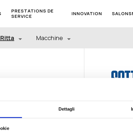
PRESTATIONS DE
S
INNOVATION
SALONS
SERVICE
Ritta
Macchine
a
SOT
RIT
Dettagli
Preserva
ookie