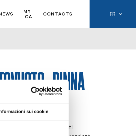
MY
NEWS
CONTACTS
FR
ICA
TOVUOTO - PINNA
TA
Informazioni sui cookie
 la freschezza degli alimenti.