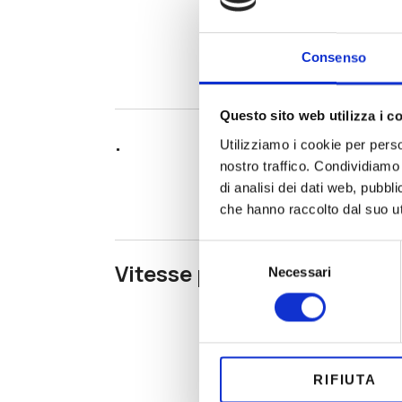
Consenso
Questo sito web utilizza i c
.
Utilizziamo i cookie per perso
nostro traffico. Condividiamo 
di analisi dei dati web, pubbl
che hanno raccolto dal suo uti
Selezione
Vitesse par minute
Necessari
del
consenso
RIFIUTA