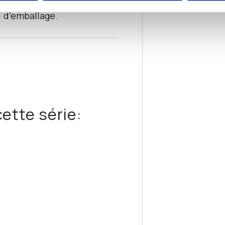
produit et matériau
d’emballage.
ette série: