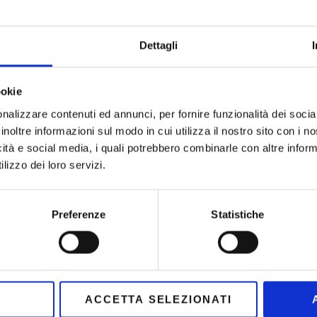
compostables et
biodégradables),
Dettagli
"easy open".
PACKAG
ookie
FORME PAKET
nalizzare contenuti ed annunci, per fornire funzionalità dei socia
min
60x40x85h
|
max
inoltre informazioni sul modo in cui utilizza il nostro sito con i 
icità e social media, i quali potrebbero combinarle con altre inform
117x50x200h
mm
lizzo dei loro servizi.
80 paquets par
Preferenze
Statistiche
minute.
En fonction du
système
d’alimentation,
ACCETTA SELEZIONATI