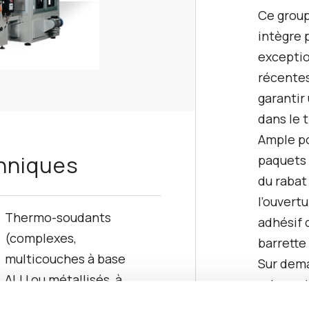
Ce grou
intègre
exceptio
récentes
garantir
dans le t
Ample po
chniques
paquets 
du rabat
l’ouvert
Thermo-soudants
adhésif 
(complexes,
barrette
multicouches à base
Sur dema
ALU ou métallisés, à
valve un
base papier,
System.