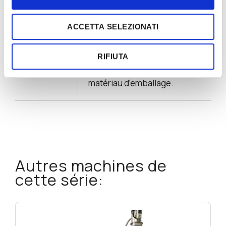
Vitesse par
Jusqu’à 540 monodoses
ACCETTA SELEZIONATI
minute
(25g) par minute.
En fonction des systèmes
RIFIUTA
d’alimentation, produit et
matériau d’emballage.
Autres machines de
cette série: