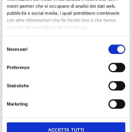
nostri partner che si occupano di analisi dei dati web,
pubblicità e social media, i quali potrebbero combinarle
.
MONODOSES
con altre informazioni che ha fornito loro o che hanno
HYDROSOLUBLES RONDES
raccolto dal suo utilizzo dei loro servizi.
Jusqu’à un diamètre de 60
mm
Selezione
Necessari
del
MONODOSES
consenso
HYDROSOLUBES
Preferenze
RECTANGULAIRES
Jusqu’à 60×50 mm
Statistiche
Il est possible d’évaluer
d’autres formes et
Marketing
dimensions des monodoses
hydrosolubles selon les
demandes du client.
ACCETTA TUTTI