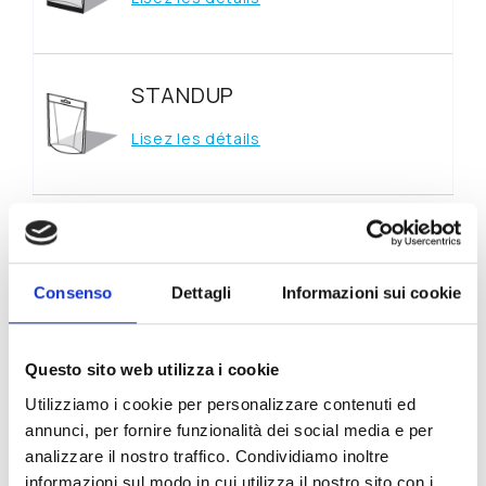
STANDUP
Lisez les détails
Consenso
Dettagli
Informazioni sui cookie
Caractéristiques
techniques
Questo sito web utilizza i cookie
Utilizziamo i cookie per personalizzare contenuti ed
annunci, per fornire funzionalità dei social media e per
Matériel
Film hydrosoluble de formes
analizzare il nostro traffico. Condividiamo inoltre
d'emballage
personnalisées.
informazioni sul modo in cui utilizza il nostro sito con i