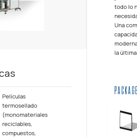
todo lo 
necesid
Una comb
capacida
moderna 
la últim
icas
PACKAG
Películas
termosellado
(monomateriales
reciclables,
compuestos,