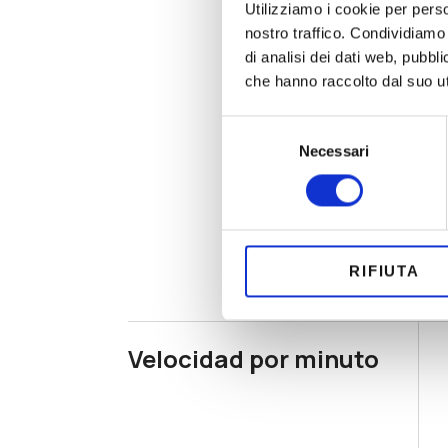
Utilizziamo i cookie per perso
nostro traffico. Condividiamo 
di analisi dei dati web, pubbl
che hanno raccolto dal suo uti
Selezione
Necessari
del
consenso
RIFIUTA
Velocidad por minuto