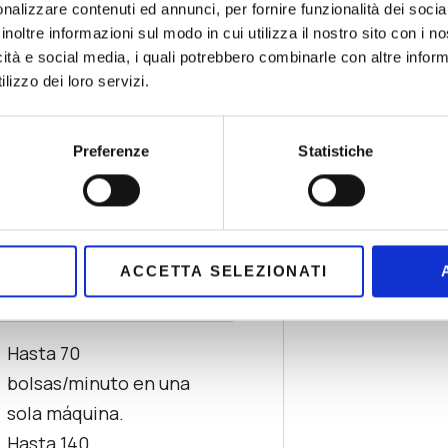
nalizzare contenuti ed annunci, per fornire funzionalità dei socia
ALMOHADA
inoltre informazioni sul modo in cui utilizza il nostro sito con i 
min 70x70h | máx.
icità e social media, i quali potrebbero combinarle con altre inform
lizzo dei loro servizi.
200x450h mm
BOLSA LATERAL
Preferenze
Statistiche
REFORZADA
min 60x40x70h | máx.
140x80x280h mm
ACCETTA SELEZIONATI
Hasta 70
bolsas/minuto en una
sola máquina.
Hasta 140