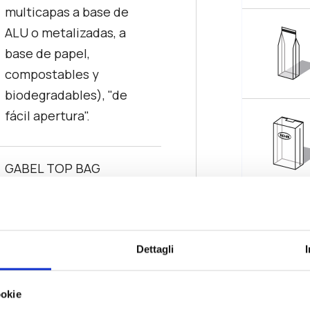
multicapas a base de
ALU o metalizadas, a
base de papel,
compostables y
biodegradables), "de
fácil apertura".
GABEL TOP BAG
min 60x40x120h | máx.
140x90x380h mm
BOLSA PREFORMADA
Dettagli
min 60x40x70h | máx.
140x90x280h mm
ookie
BOLSA TIPO